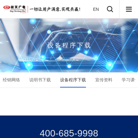
EN
设
备
程
序
下
载
经销网络
说明书下载
设备程序下载
宣传资料
学习课
400-685-9998