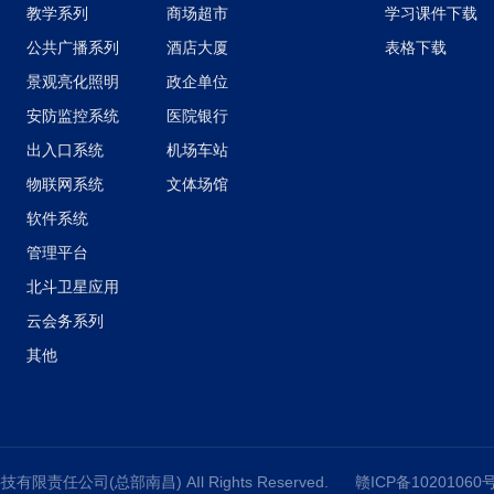
户管理、分段收费标准设
教学系列
商场超市
学习课件下载
障系统稳定运行；
公共广播系列
酒店大厦
表格下载
户、存款、旷课等各种情
景观亮化照明
政企单位
查询等功能快捷方便；
安防监控系统
医院银行
接口，底层免驱动安
出入口系统
机场车站
数据线与硬件卡直接相
物联网系统
文体场馆
硬盘数据及时还原、定
软件系统
对不同的教学应用状态
管理平台
互不依赖、自动还原。
北斗卫星应用
点自动切换到指定的还原
实现操作系统补丁
云会务系列
SUS
其他
技有限责任公司(总部南昌) AIl Rights Reserved.
赣ICP备10201060号