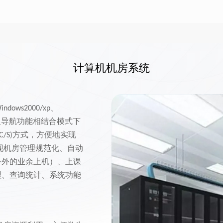
计算机机房系统
、
indows2000/xp
及导航功能相结合模式下
方式，方便地实现
C/S)
现机房管理规范化、自动
务外的业余上机）、上课
理、查询统计、系统功能