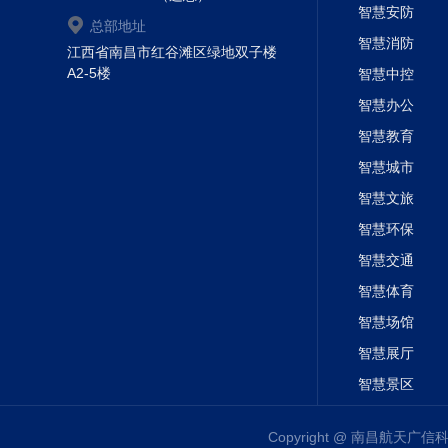
、系统功能：管理各种上机参数、系统参数、用
5
智慧安防
总部地址
置、权限分级管理、用户登陆、数据备份等功能，保
智慧消防
江西省南昌市红谷滩区绿地双子楼
、查询统计：分级分权查询统计上机、上课、开
6
A2-5楼
智慧中控
况，个人上机上课情况。综合查询、单项查询、模糊
智慧办公
、机房运维：机房管理终端卡
双硬盘，独立
7
-
PCI-E
智慧教育
装，板卡带
≥
个硬盘接口（
口
），硬盘
2
M.2+SATA
+IDE
智慧城市
连，支持
自动分配，系统各
同步智能更新。支持
IPV6
IP
智慧文旅
时还原、操作系统
绑定、网卡绑定、设备限制，可针
IP
智慧环保
创建多还原点
锁定还原点
剔除还原点，还原点之间相
/
/
智慧交通
按照教学实际需求，可设定计划任务，在指定的时间
点，且支持离线任务；针对内网的应用，可无缝对接
智慧体育
W
包的过滤与更新，保障内网的安全
智慧场馆
智慧展厅
智慧景区
Copyright @ 南昌航天广信科