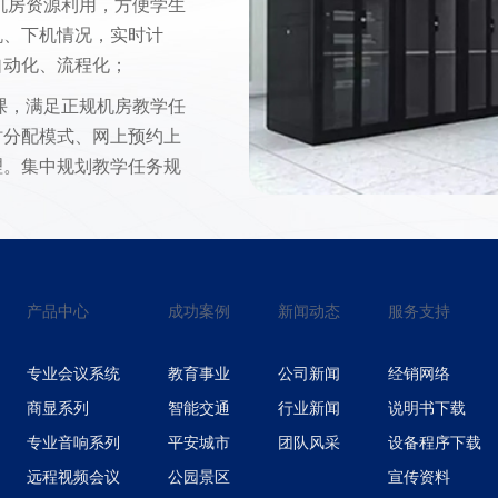
机房资源利用，方便学生
机、下机情况，实时计
自动化、流程化；
课，满足正规机房教学任
时分配模式、网上预约上
理。集中规划教学任务规
机时间以及上机实习内
便，机时管理细化，智能
，提示该上下课等等；
学期末或毕业离校退款。
产品中心
成功案例
新闻动态
服务支持
能均模块化，操作简单实
专业会议系统
教育事业
公司新闻
经销网络
定收费标准，建立设备维
商显系列
智能交通
行业新闻
说明书下载
属设备、设备调度清单
专业音响系列
平安城市
团队风采
设备程序下载
远程视频会议
公园景区
宣传资料