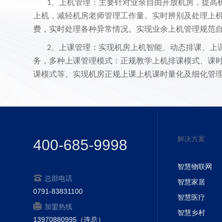
、上机管理：主要针对业余自由开放机房，提高
1
上机，减轻机房老师管理工作量。实时辨别及处理上
费，实时处理各种异常情况。实现业余上机管理规范
、上课管理：实现机房上机智能、动态排课、上
2
务，多种上课管理模式：正规教学上机排课模式、课
课模式等。实现机房正规上课上机课时量化及细化管
定上机实习课时，动态安排上机课程、上机地点、上
容，自动管理识别业余上机和正课上机。做到排课方
识别警告及处理异常情况：旷课、迟到、早退、病假
、帐务管理：管理学生建档，开户，存款充值，
3
解决方案
400-685-9998
处理各种帐务统计查询、上机激励机制等工作。各功
用；
智慧物联网
、设备管理：管理机房设备使用、调配情况，制
4
总部电话
智慧家居
修档案以及设备清单备档。如：电脑、外围设备、附
0791-83831100
智慧医疗
等；
加盟热线
智慧乡村
13970880995（连总）