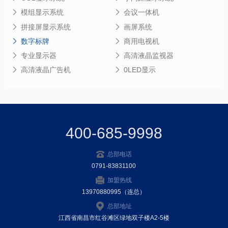
模组显示系统
会议一体机
拼接屏显示系统
画屏系统
数字标牌
商用电视机
专业显示器
高清液晶监视器
高清液晶广告机
0LED显示
400-685-9998
总部电话
0791-83831100
加盟热线
13970880995（连总）
总部地址
江西省南昌市红谷滩区绿地双子楼A2-5楼