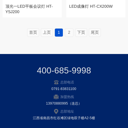
顶光一LED平板会议灯 HT-
LED成像灯 HT-CX200W
YSJ200
首页
上页
1
2
下页
尾页
400-685-9998
总部电话
0791-83831100
加盟热线
13970880995（连总）
总部地址
江西省南昌市红谷滩区绿地双子楼A2-5楼